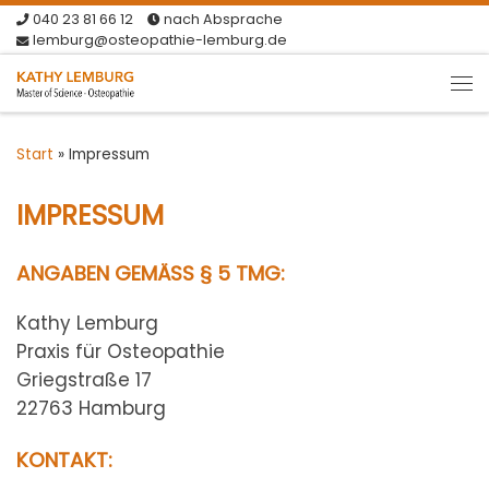
040 23 81 66 12
nach Absprache
Zum Inhalt springen
lemburg@osteopathie-lemburg.de
Me
Start
»
Impressum
IMPRESSUM
ANGABEN GEMÄSS § 5 TMG:
Kathy Lemburg
Praxis für Osteopathie
Griegstraße 17
22763 Hamburg
KONTAKT: